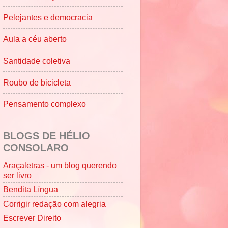
Pelejantes e democracia
Aula a céu aberto
Santidade coletiva
Roubo de bicicleta
Pensamento complexo
BLOGS DE HÉLIO
CONSOLARO
Araçaletras - um blog querendo
ser livro
Bendita Língua
Corrigir redação com alegria
Escrever Direito