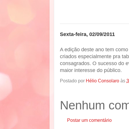
Sexta-feira, 02/09/2011
A edição deste ano tem como 
criados especialmente pra tabl
consagrados. O sucesso do ev
maior interesse do público.
Postado por
Hélio Consolaro
às
3
Nenhum come
Postar um comentário