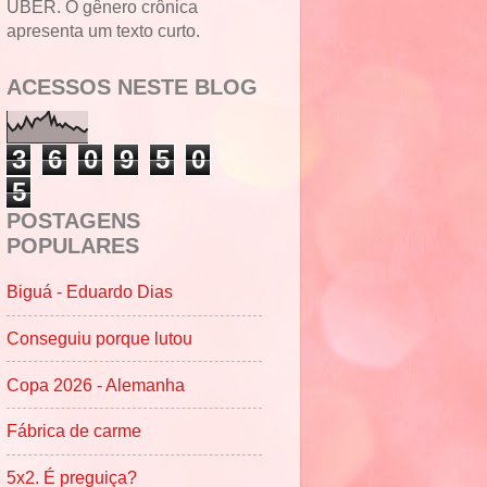
UBER. O gênero crônica
apresenta um texto curto.
ACESSOS NESTE BLOG
3
6
0
9
5
0
5
POSTAGENS
POPULARES
Biguá - Eduardo Dias
Conseguiu porque lutou
Copa 2026 - Alemanha
Fábrica de carme
5x2. É preguiça?