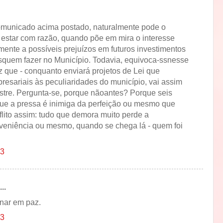
comunicado acima postado, naturalmente pode o
 estar com razão, quando põe em mira o interesse
amente a possíveis prejuízos em futuros investimentos
quem fazer no Município. Todavia, equivoca-ssnesse
 que - conquanto enviará projetos de Lei que
esariais às peculiaridades do município, vai assim
tre. Pergunta-se, porque nãoantes? Porque seis
e a pressa é inimiga da perfeição ou mesmo que
flito assim: tudo que demora muito perde a
eniência ou mesmo, quando se chega lá - quem foi
13
..
nar em paz.
13