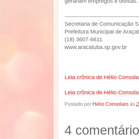
gerariam empregos e divisas.
----------------------------------------
Secretaria de Comunicação 
Prefeitura Municipal de Araç
(18) 3607-6611
www.aracatuba.sp.gov.br
Leia crônica de Hélio Consol
Leia crônica de Hélio Consol
Postado por
Hélio Consolaro
às
2
4 comentário