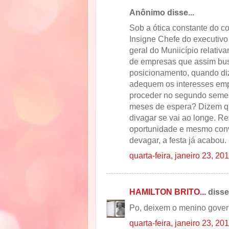
Anônimo disse...
Sob a ótica constante do 
Insigne Chefe do executivo
geral do Muniicípio relativ
de empresas que assim bus
posicionamento, quando diz
adequem os interesses empr
proceder no segundo semes
meses de espera? Dizem qu
divagar se vai ao longe. Re
oportunidade e mesmo conv
devagar, a festa já acabou.
quarta-feira, janeiro 23, 20
HAMILTON BRITO...
disse.
Po, deixem o menino gover
quarta-feira, janeiro 23, 20