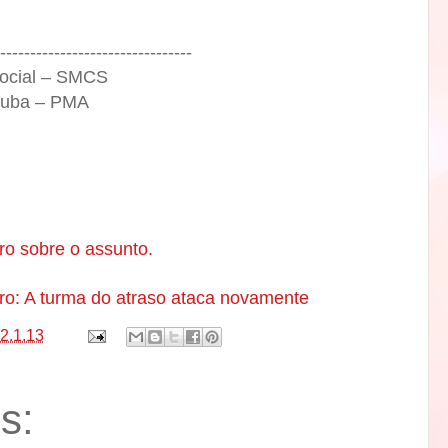
--------------------------------
Social – SMCS
atuba – PMA
aro sobre o assunto.
aro: A turma do atraso ataca novamente
2.1.13
s: