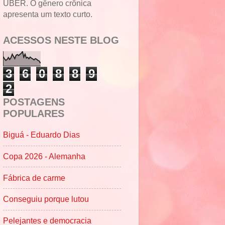
UBER. O gênero crônica
apresenta um texto curto.
ACESSOS NESTE BLOG
3
6
0
8
8
9
2
POSTAGENS
POPULARES
Biguá - Eduardo Dias
Copa 2026 - Alemanha
Fábrica de carme
Conseguiu porque lutou
Pelejantes e democracia