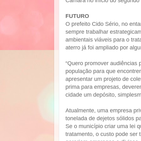
Câmara no início do segundo
FUTURO
O prefeito Cido Sério, no ent
sempre trabalhar estrategicam
ambientais viáveis para o trat
aterro já foi ampliado por al
“Quero promover audiências pú
população para que encontre
apresentar um projeto de cole
prima para empresas, deverem
cidade um depósito, simplesme
Atualmente, uma empresa priv
tonelada de dejetos sólidos p
Se o município criar uma lei 
tratamento, o custo pode ser t