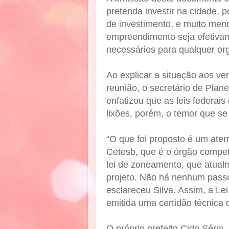
pretenda investir na cidade, 
de investimento, e muito men
empreendimento seja efetivam
necessários para qualquer or
Ao explicar a situação aos v
reunião, o secretário de Plan
enfatizou que as leis federais
lixões, porém, o temor que se
“O que foi proposto é um aterr
Cetesb, que é o órgão compete
lei de zoneamento, que atualm
projeto. Não há nenhum pass
esclareceu Silva. Assim, a Lei
emitida uma certidão técnica 
O próprio prefeito Cido Sério,