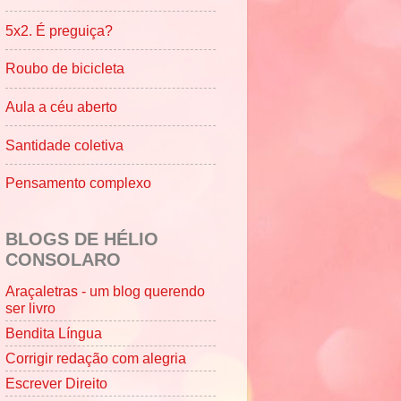
5x2. É preguiça?
Roubo de bicicleta
Aula a céu aberto
Santidade coletiva
Pensamento complexo
BLOGS DE HÉLIO
CONSOLARO
Araçaletras - um blog querendo
ser livro
Bendita Língua
Corrigir redação com alegria
Escrever Direito