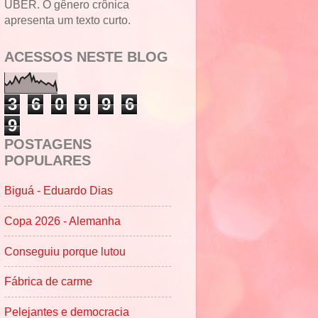
UBER. O gênero crônica
apresenta um texto curto.
ACESSOS NESTE BLOG
3
6
0
9
9
6
9
POSTAGENS
POPULARES
Biguá - Eduardo Dias
Copa 2026 - Alemanha
Conseguiu porque lutou
Fábrica de carme
Pelejantes e democracia