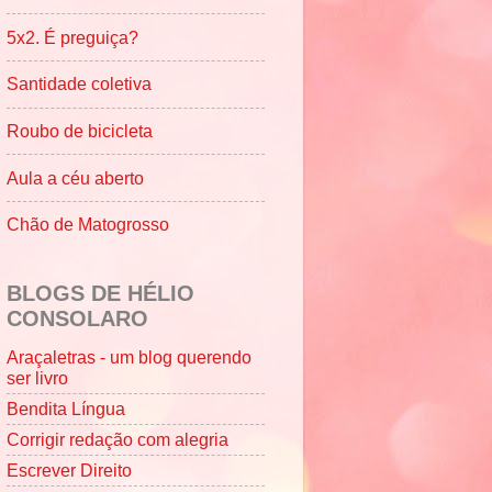
5x2. É preguiça?
Santidade coletiva
Roubo de bicicleta
Aula a céu aberto
Chão de Matogrosso
BLOGS DE HÉLIO
CONSOLARO
Araçaletras - um blog querendo
ser livro
Bendita Língua
Corrigir redação com alegria
Escrever Direito