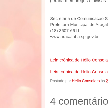
gerariam empregos e divisas.
----------------------------------------
Secretaria de Comunicação 
Prefeitura Municipal de Araç
(18) 3607-6611
www.aracatuba.sp.gov.br
Leia crônica de Hélio Consol
Leia crônica de Hélio Consol
Postado por
Hélio Consolaro
às
2
4 comentário