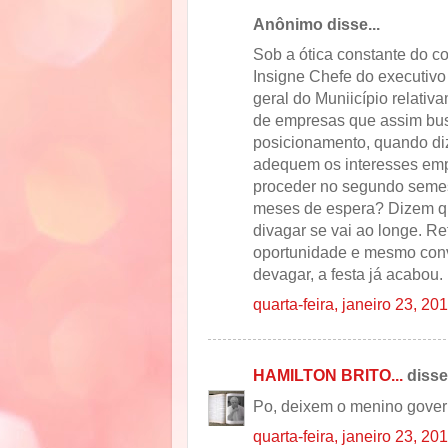
Anônimo disse...
Sob a ótica constante do 
Insigne Chefe do executivo
geral do Muniicípio relativ
de empresas que assim bus
posicionamento, quando diz
adequem os interesses empr
proceder no segundo semes
meses de espera? Dizem qu
divagar se vai ao longe. Re
oportunidade e mesmo conv
devagar, a festa já acabou.
quarta-feira, janeiro 23, 20
HAMILTON BRITO...
disse.
Po, deixem o menino gover
quarta-feira, janeiro 23, 20