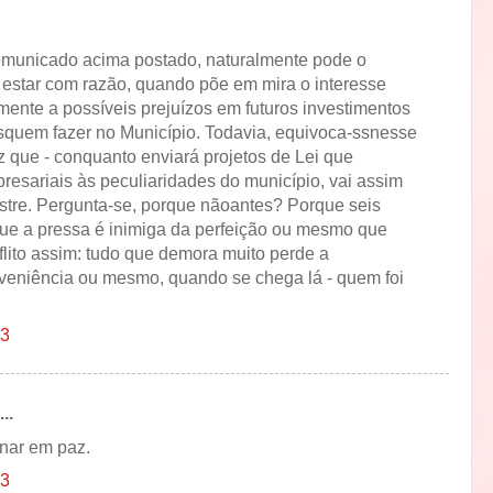
comunicado acima postado, naturalmente pode o
 estar com razão, quando põe em mira o interesse
amente a possíveis prejuízos em futuros investimentos
quem fazer no Município. Todavia, equivoca-ssnesse
 que - conquanto enviará projetos de Lei que
esariais às peculiaridades do município, vai assim
tre. Pergunta-se, porque nãoantes? Porque seis
e a pressa é inimiga da perfeição ou mesmo que
flito assim: tudo que demora muito perde a
eniência ou mesmo, quando se chega lá - quem foi
13
..
nar em paz.
13