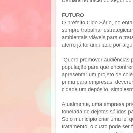
Câmara no início do segundo
FUTURO
O prefeito Cido Sério, no ent
sempre trabalhar estrategicam
ambientais viáveis para o trat
aterro já foi ampliado por al
“Quero promover audiências pú
população para que encontre
apresentar um projeto de cole
prima para empresas, deverem
cidade um depósito, simplesme
Atualmente, uma empresa priv
tonelada de dejetos sólidos p
Se o município criar uma lei 
tratamento, o custo pode ser t