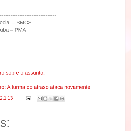
--------------------------------
Social – SMCS
atuba – PMA
aro sobre o assunto.
aro: A turma do atraso ataca novamente
2.1.13
s: