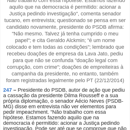
"Não trabalho com essa hipótese. Estamos fazendo
aquilo que na democracia é permitido: acionar a
Justiça pedindo investigação", comenta senador
tucano, em entrevista; questionado se pensa em ser
candidato novamente, presidente do PSDB afirma:
"Não mesmo. Talvez já tenha cumprido o meu
papel"; e cita Geraldo Alckmin; "é um nome
colocado e tem todas as condições"; lembrado que
recebeu doações de empresa da Lava Jato, pediu
para que não se confunda "doação legal com
corrupção, com crime"; doações de empreiteiras à
campanha da presidente, no entanto, também
foram registradas legalmente pelo PT (22/12/2014)
247
–
Presidente do PSDB, autor de ação que pediu
a cassação da presidente Dilma Rousseff e a sua
própria diplomação, o senador Aécio Neves (PSDB-
MG) disse em entrevista não ver elementos para
pedir impeachment. "Não trabalho com essa
hipótese. Estamos fazendo aquilo que na
democracia é permitido: acionar a Justiça pedindo
investigação. Pode ser até que se comprove que não