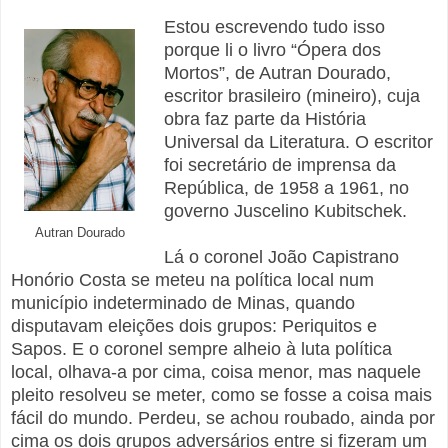
Estou escrevendo tudo isso
porque li o livro “Ópera dos
Mortos”, de Autran Dourado,
escritor brasileiro (mineiro), cuja
obra faz parte da História
Universal da Literatura. O escritor
f
oi secretário de imprensa da
República, de 1958 a 1961, no
governo
Juscelino Kubitschek
.
Autran Dourado
Lá o coronel João Capistrano
Honório Costa se meteu na política local num
município indeterminado de Minas, quando
disputavam eleições dois grupos: Periquitos e
Sapos. E o coronel sempre alheio à luta política
local, olhava-a por cima, coisa menor, mas naquele
pleito resolveu se meter, como se fosse a coisa mais
fácil do mundo. Perdeu, se achou roubado, ainda por
cima os dois grupos adversários entre si fizeram um