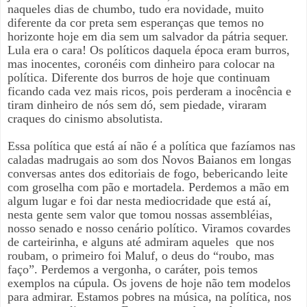
naqueles dias de chumbo, tudo era novidade, muito
diferente da cor preta sem esperanças que temos no
horizonte hoje em dia sem um salvador da pátria sequer.
Lula era o cara! Os políticos daquela época eram burros,
mas inocentes, coronéis com dinheiro para colocar na
política. Diferente dos burros de hoje que continuam
ficando cada vez mais ricos, pois perderam a inocência e
tiram dinheiro de nós sem dó, sem piedade, viraram
craques do cinismo absolutista.
Essa política que está aí não é a política que fazíamos nas
caladas madrugais ao som dos Novos Baianos em longas
conversas antes dos editoriais de fogo, bebericando leite
com groselha com pão e mortadela. Perdemos a mão em
algum lugar e foi dar nesta mediocridade que está aí,
nesta gente sem valor que tomou nossas assembléias,
nosso senado e nosso cenário político. Viramos covardes
de carteirinha, e alguns até admiram aqueles
que nos
roubam, o primeiro foi Maluf, o deus do “roubo, mas
faço”. Perdemos a vergonha, o caráter, pois temos
exemplos na cúpula. Os jovens de hoje não tem modelos
para admirar. Estamos pobres na música, na política, nos