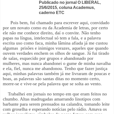
Publicado no jornal O LIBERAL,
25/6/2015, coluna Academus,
caderno ETC
Pois bem, fui chamado para escrever aqui, convidado
por um novato como eu da Academia de letras, por certo
ele não me conhece direito, daí o convite. Não tenho
papas na língua, intelectual só tem a fala, e a palavra
escrita uso como faca, minha lâmina afiada já me custou
algumas
prisões e inimigos vorazes, aqueles que quando
ouvem verdades enchem os olhos de sangue. Já fui tirado
de salas, esquecido por grupos e abandonado por
mulheres, mas nunca abandonei o gume de minha navalha
e ela, fiel, nunca me abandonou. Tenho que fazer justiça
aqui, minhas palavras também já me livraram de poucas e
boas, as palavras são santas ditas no momento certo,
morre-se e vive-se pela palavra que se solta ao vento.
Trabalhei em jornais no tempo em que eram feitos no
chumbo. Altas madrugadas amarrando linotipos com
barbante para serem prensados na calandra, tomando leite
com groselha e esperando notícias pelo rádio. Amava os