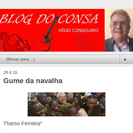
▼
28.6.15
Gume da navalha
Tharso Ferreira*