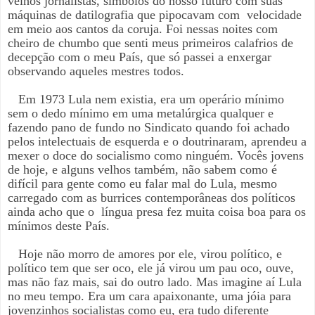
velhos jornalistas, símbolos do nosso futuro com suas
máquinas de datilografia que pipocavam com
velocidade
em meio aos cantos da coruja. Foi nessas noites com
cheiro de chumbo que senti meus primeiros calafrios de
decepção com o meu País, que só passei a enxergar
observando aqueles mestres todos.
Em 1973 Lula nem existia, era um operário mínimo
sem o dedo mínimo em uma metalúrgica qualquer e
fazendo pano de fundo no Sindicato quando foi achado
pelos intelectuais de esquerda e o doutrinaram, aprendeu a
mexer o doce do socialismo como ninguém. Vocês jovens
de hoje, e alguns velhos também, não sabem como é
difícil para gente como eu falar mal do Lula, mesmo
carregado com as burrices contemporâneas dos políticos
ainda acho que o
língua presa fez muita coisa boa para os
mínimos deste País.
Hoje não morro de amores por ele, virou político, e
político tem que ser oco, ele já virou um pau oco, ouve,
mas não faz mais, sai do outro lado. Mas imagine aí Lula
no meu tempo. Era um cara apaixonante, uma jóia para
jovenzinhos socialistas como eu, era tudo diferente