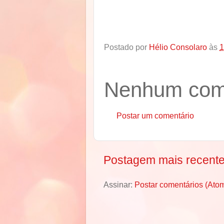
Postado por
Hélio Consolaro
às
1
Nenhum come
Postar um comentário
Postagem mais recent
Assinar:
Postar comentários (Ato