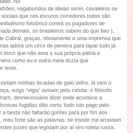
tado. No
alhões, vagabundos de ideias senis, cavaleiros se
 sociais que nos escuros corredores todos são
nibalismo folclórico contra os pagadores de
nada demais, os brasileiros sabem do que falo ),
sde Cabral, graças, obviamente a uma imprensa que
 mas adora um circo de peneira para tapar tudo já
m bocó que não ama a sua própria pátria e
mens como eu e outra meia dúzia que
e texto.
vitam minhas bicadas de galo velho, lá vem o
ça, vulgo “vigia” avisam pelo celular, o filósofo
echam, desnecessário dizer onde acontece a
técnicas fugidias dão certo, tudo isto pago pelo
r a besta não faltarão gorilas para por fim aos
 meu forte são as palavras, se insistir me arrastam
tes juízes que legislam por aí viro roleta russa.