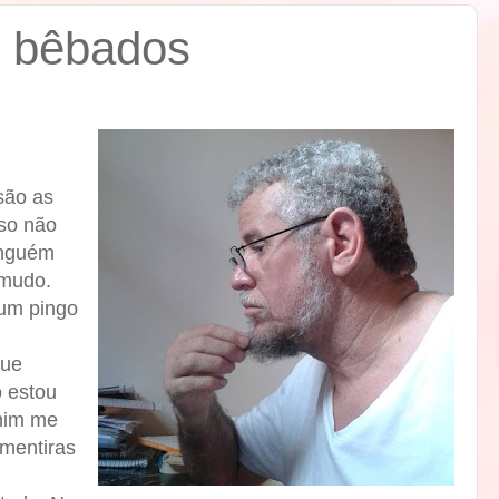
 bêbados
são as
sso não
inguém
mudo.
um pingo
que
 estou
mim me
mentiras