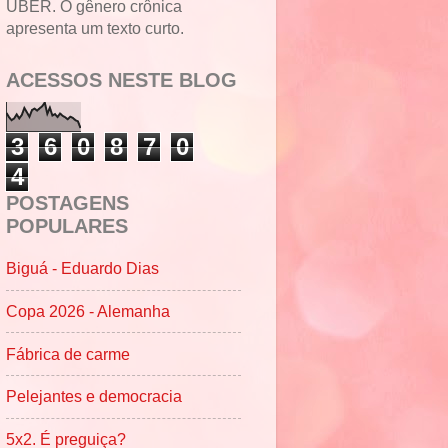
UBER. O gênero crônica
apresenta um texto curto.
ACESSOS NESTE BLOG
3
6
0
8
7
0
4
POSTAGENS
POPULARES
Biguá - Eduardo Dias
Copa 2026 - Alemanha
Fábrica de carme
Pelejantes e democracia
5x2. É preguiça?