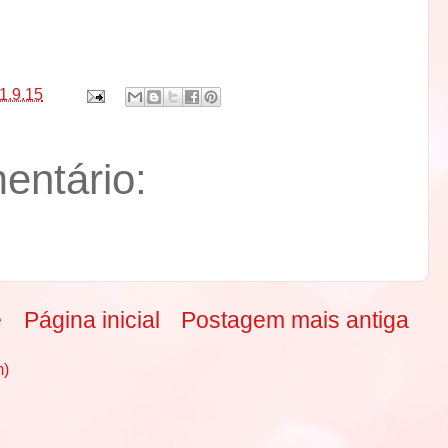
1.9.15
ntário:
e
Página inicial
Postagem mais antiga
m)