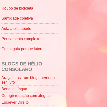
Roubo de bicicleta
Santidade coletiva
Aula a céu aberto
Pensamento complexo
Conseguiu porque lutou
BLOGS DE HÉLIO
CONSOLARO
Araçaletras - um blog querendo
ser livro
Bendita Língua
Corrigir redação com alegria
Escrever Direito