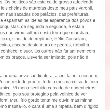
. Os políticos são este caldo grosso adocicado
 leis cheias de mutretas deste meu país varonil.
m nas sacadas dos palácios, das prefeituras,
 e espantam as ideias de esperança dos povos e
onquistas, de segunda a segunda, é esta a
os que virou cultura nesta terra que murcham
 coxo, sinal de decrepitude, Hélio Consolaro,
técnico, escapa deste muro de pedras, trabalha
e conhece: o suor. Os outros não fariam nem com
om os braços. Deveria ser imitado, pois não é
tar uma nova candidatura, achei talento nenhum,
Encontrei tudo pronto, tudo a mesma coisa de cem
smice. Vi meu escolhido cercado de engenheiros
ânico, pois sou protegido pela velhice de ver
ora. Meu lírio gordo tenta me ouvir, mas minha
temo insultá-lo, o cara é uma simpatia, bem dirigido