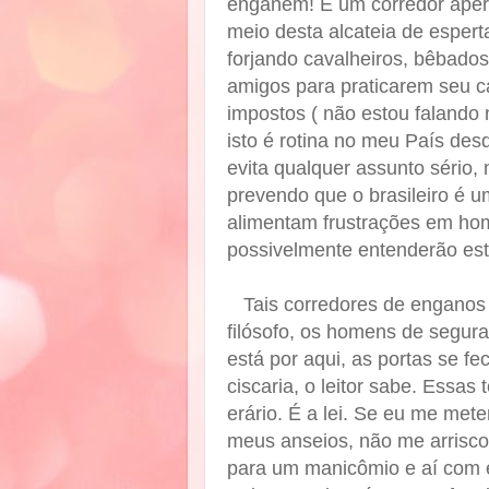
enganem! É um corredor aper
meio desta alcateia de espert
forjando cavalheiros, bêbados
amigos para praticarem seu ca
impostos ( não estou falando 
isto é rotina no meu País de
evita qualquer assunto sério,
prevendo que o brasileiro é u
alimentam frustrações em ho
possivelmente entenderão est
Tais corredores de enganos e
filósofo, os homens de seguran
está por aqui, as portas se f
ciscaria, o leitor sabe. Essas 
erário. É a lei. Se eu me mete
meus anseios, não me arrisco,
para um manicômio e aí com es