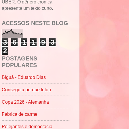
UBER. O gênero crônica
apresenta um texto curto.
ACESSOS NESTE BLOG
3
6
1
1
9
3
2
POSTAGENS
POPULARES
Biguá - Eduardo Dias
Conseguiu porque lutou
Copa 2026 - Alemanha
Fábrica de carme
Pelejantes e democracia