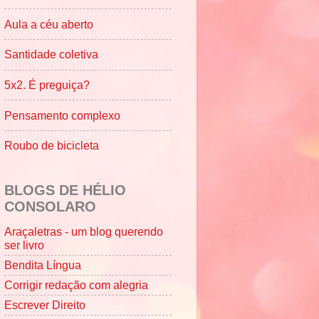
Aula a céu aberto
Santidade coletiva
5x2. É preguiça?
Pensamento complexo
Roubo de bicicleta
BLOGS DE HÉLIO
CONSOLARO
Araçaletras - um blog querendo
ser livro
Bendita Língua
Corrigir redação com alegria
Escrever Direito