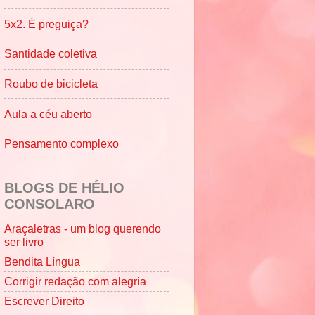
5x2. É preguiça?
Santidade coletiva
Roubo de bicicleta
Aula a céu aberto
Pensamento complexo
BLOGS DE HÉLIO
CONSOLARO
Araçaletras - um blog querendo
ser livro
Bendita Língua
Corrigir redação com alegria
Escrever Direito