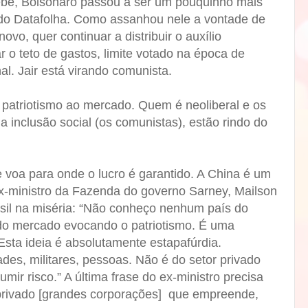
ebe, Bolsonaro passou a ser um pouquinho mais
do Datafolha. Como assanhou nele a vontade de
ovo, quer continuar a distribuir o auxílio
r o teto de gastos, limite votado na época de
l. Jair está virando comunista.
patriotismo ao mercado. Quem é neoliberal e os
da inclusão social (os comunistas), estão rindo do
 voa para onde o lucro é garantido. A China é um
ex-ministro da Fazenda do governo Sarney, Mailson
sil na miséria: “Não conheço nenhum país do
do mercado evocando o patriotismo. É uma
“Esta ideia é absolutamente estapafúrdia.
ades, militares, pessoas. Não é do setor privado
ir risco.” A última frase do ex-ministro precisa
r privado [grandes corporações] que empreende,