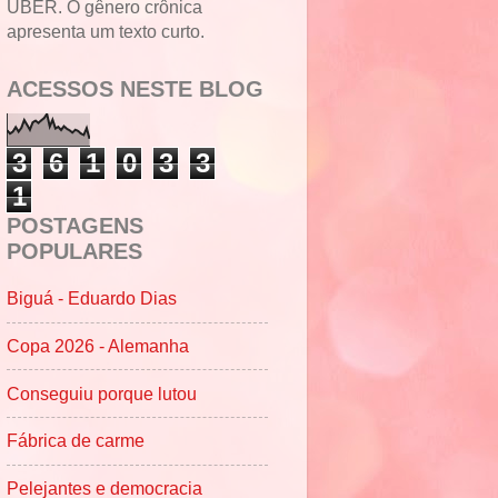
UBER. O gênero crônica
apresenta um texto curto.
ACESSOS NESTE BLOG
3
6
1
0
3
3
1
POSTAGENS
POPULARES
Biguá - Eduardo Dias
Copa 2026 - Alemanha
Conseguiu porque lutou
Fábrica de carme
Pelejantes e democracia