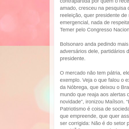
contrapartida por quem o rec
amado, cresceu na pesquisa 
reeleição, quer presidente de n
emergencial, nada de respeita
Temer pelo Congresso Naciona
Bolsonaro anda pedindo mais 
adversários dele, partidários 
presidente.
O mercado não tem pátria, ele
exemplo. Veja o que falou o 
da Nóbrega, que deixou o Bra
mundo que reaja aos alertas 
novidade”, ironizou Maílson. 
Patriotismo é coisa de socied
que empreende, que quer assum
ser corrigida: Não é do seto