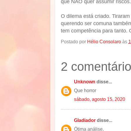
que NÃO quer assumir riscos.
O dilema está criado. Tiraram
querendo ser comuna também, 
tem competência para tanto. 
Postado por
Hélio Consolaro
às
1
2 comentário
Unknown
disse...
Que horror
sábado, agosto 15, 2020
Gladiador
disse...
Ótima análise.