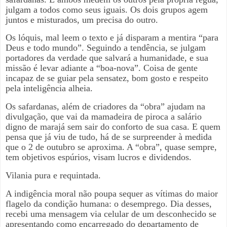
julgam a todos como seus iguais. Os dois grupos agem
juntos e misturados, um precisa do outro.
Os lóquis, mal leem o texto e já disparam a mentira “para
Deus e todo mundo”. Seguindo a tendência, se julgam
portadores da verdade que salvará a humanidade, e sua
missão é levar adiante a “boa-nova”. Coisa de gente
incapaz de se guiar pela sensatez, bom gosto e respeito
pela inteligência alheia.
Os safardanas, além de criadores da “obra” ajudam na
divulgação, que vai da mamadeira de piroca a salário
digno de marajá sem sair do conforto de sua casa. E quem
pensa que já viu de tudo, há de se surpreender à medida
que o 2 de outubro se aproxima. A “obra”, quase sempre,
tem objetivos espúrios, visam lucros e dividendos.
Vilania pura e requintada.
A indigência moral não poupa sequer as vítimas do maior
flagelo da condição humana: o desemprego. Dia desses,
recebi uma mensagem via celular de um desconhecido se
apresentando como encarregado do departamento de