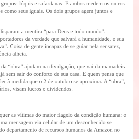
grupos: lóquis e safardanas. E ambos medem os outros
os como seus iguais. Os dois grupos agem juntos e
á disparam a mentira “para Deus e todo mundo”.
 portadores da verdade que salvará a humanidade, e sua
va”. Coisa de gente incapaz de se guiar pela sensatez,
ência alheia.
s da “obra” ajudam na divulgação, que vai da mamadeira
ajá sem sair do conforto de sua casa. E quem pensa que
nder à medida que o 2 de outubro se aproxima. A “obra”,
rios, visam lucros e dividendos.
quer as vítimas do maior flagelo da condição humana: o
 uma mensagem via celular de um desconhecido se
 do departamento de recursos humanos da Amazon no