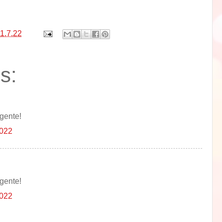
1.7.22
s:
igente!
2022
igente!
2022