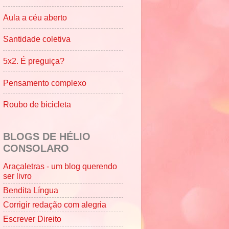
Aula a céu aberto
Santidade coletiva
5x2. É preguiça?
Pensamento complexo
Roubo de bicicleta
BLOGS DE HÉLIO
CONSOLARO
Araçaletras - um blog querendo
ser livro
Bendita Língua
Corrigir redação com alegria
Escrever Direito