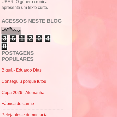
UBER. O gênero crônica
apresenta um texto curto.
ACESSOS NESTE BLOG
3
6
1
2
0
4
8
POSTAGENS
POPULARES
Biguá - Eduardo Dias
Conseguiu porque lutou
Copa 2026 - Alemanha
Fábrica de carme
Pelejantes e democracia