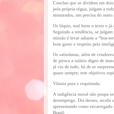
Concluo que se dividem em dois 
pela própria régua, julgam a tod
misturados, um precisa do outro.
Os lóquis, mal leem o texto e j
Seguindo a tendência, se julgam
missão é levar adiante a “boa-no
bom gosto e respeito pela intelig
Os safardanas, além de criadore
de piroca a salário digno de mar
já viu de tudo, há de se surpree
quase sempre, tem objetivos espú
Vilania pura e requintada.
A indigência moral não poupa se
desemprego. Dia desses, recebi
apresentando como encarregado
Brasil.