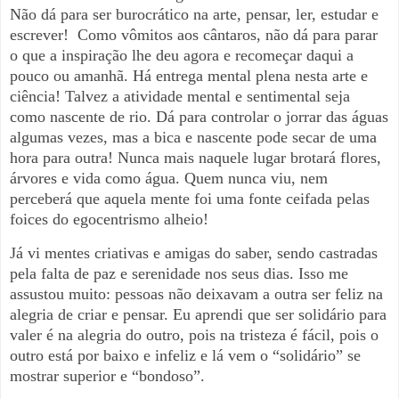
Não dá para ser burocrático na arte, pensar, ler, estudar e
escrever! Como vômitos aos cântaros, não dá para parar
o que a inspiração lhe deu agora e recomeçar daqui a
pouco ou amanhã. Há entrega mental plena nesta arte e
ciência! Talvez a atividade mental e sentimental seja
como nascente de rio. Dá para controlar o jorrar das águas
algumas vezes, mas a bica e nascente pode secar de uma
hora para outra! Nunca mais naquele lugar brotará flores,
árvores e vida como água. Quem nunca viu, nem
perceberá que aquela mente foi uma fonte ceifada pelas
foices do egocentrismo alheio!
Já vi mentes criativas e amigas do saber, sendo castradas
pela falta de paz e serenidade nos seus dias. Isso me
assustou muito: pessoas não deixavam a outra ser feliz na
alegria de criar e pensar. Eu aprendi que ser solidário para
valer é na alegria do outro, pois na tristeza é fácil, pois o
outro está por baixo e infeliz e lá vem o “solidário” se
mostrar superior e “bondoso”.