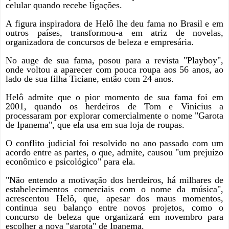
celular quando recebe ligações.
A figura inspiradora de Helô lhe deu fama no Brasil e em
outros países, transformou-a em atriz de novelas,
organizadora de concursos de beleza e empresária.
No auge de sua fama, posou para a revista "Playboy",
onde voltou a aparecer com pouca roupa aos 56 anos, ao
lado de sua filha Ticiane, então com 24 anos.
Helô admite que o pior momento de sua fama foi em
2001, quando os herdeiros de Tom e Vinícius a
processaram por explorar comercialmente o nome "Garota
de Ipanema", que ela usa em sua loja de roupas.
O conflito judicial foi resolvido no ano passado com um
acordo entre as partes, o que, admite, causou "um prejuízo
econômico e psicológico" para ela.
"Não entendo a motivação dos herdeiros, há milhares de
estabelecimentos comerciais com o nome da música",
acrescentou Helô, que, apesar dos maus momentos,
continua seu balanço entre novos projetos, como o
concurso de beleza que organizará em novembro para
escolher a nova "garota" de Ipanema.