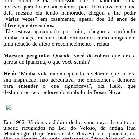
Tom Jobim, e ela confessou que o namorado tinha
motivos para ficar com ciúmes, pois Tom dava em cima
dela mesmo ela tendo namorado, chegou a lhe pedir
"várias vezes" em casamento, apesar dos 18 anos de
diferença entre ambos.
"Ele estava apaixonado por mim, chegou a confundir
minha cabeça, mas no final terminamos como amigos em
uma relação de afeto e reconhecimento", relata.
Maestro pergunta:
Quando você descobriu que era a
garota de Ipanema, o que você sentiu?
Helô:
"Minha vida mudou quando revelaram que eu era
sua inspiração, não acreditava, me emocionei e demorei
para entender o que significava", diz Helô, que
deslumbrou os criadores do símbolo da Bossa Nova.
Em 1962, Vinícius e Jobim dedicavam horas de culto ao
uísque refugiados no Bar do Veloso, da antiga Rua
Montenegro (hoje Vinícius de Moraes), em Ipanema, no