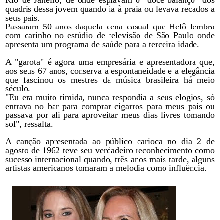
Rio de Janeiro, de onde espiavam o "doce balanço" dos
quadris dessa jovem quando ia à praia ou levava recados a
seus pais.
Passaram 50 anos daquela cena casual que Helô lembra
com carinho no estúdio de televisão de São Paulo onde
apresenta um programa de saúde para a terceira idade.
A "garota" é agora uma empresária e apresentadora que,
aos seus 67 anos, conserva a espontaneidade e a elegância
que fascinou os mestres da música brasileira há meio
século.
"Eu era muito tímida, nunca respondia a seus elogios, só
entrava no bar para comprar cigarros para meus pais ou
passava por ali para aproveitar meus dias livres tomando
sol", ressalta.
A canção apresentada ao público carioca no dia 2 de
agosto de 1962 teve seu verdadeiro reconhecimento como
sucesso internacional quando, três anos mais tarde, alguns
artistas americanos
tomaram a melodia como influência.