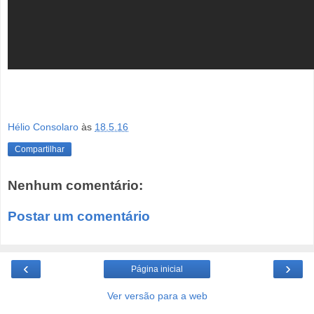
Hélio Consolaro
às
18.5.16
Compartilhar
Nenhum comentário:
Postar um comentário
‹
›
Página inicial
Ver versão para a web