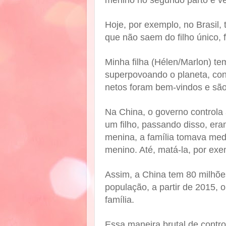
menino no segundo parto e v
Hoje, por exemplo, no Brasil, 
que não saem do filho único,
Minha filha (Hélen/Marlon) tem 
superpovoando o planeta, con
netos foram bem-vindos e são
Na China, o governo controla 
um filho, passando disso, er
menina, a família tomava medi
menino. Até, matá-la, por exe
Assim, a China tem 80 milhõe
população, a partir de 2015, o
família.
Essa maneira brutal de contro