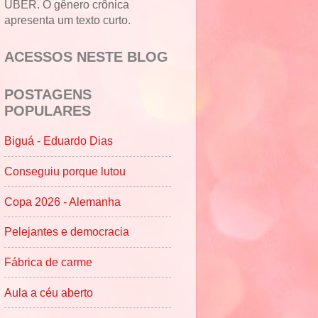
UBER. O gênero crônica
apresenta um texto curto.
ACESSOS NESTE BLOG
POSTAGENS
POPULARES
Biguá - Eduardo Dias
Conseguiu porque lutou
Copa 2026 - Alemanha
Pelejantes e democracia
Fábrica de carme
Aula a céu aberto