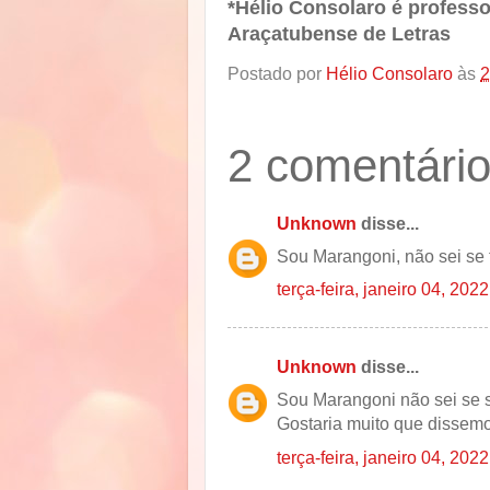
*Hélio Consolaro é professo
Araçatubense de Letras
Postado por
Hélio Consolaro
às
2
2 comentário
Unknown
disse...
Sou Marangoni, não sei se
terça-feira, janeiro 04, 2022
Unknown
disse...
Sou Marangoni não sei se 
Gostaria muito que dissem
terça-feira, janeiro 04, 2022