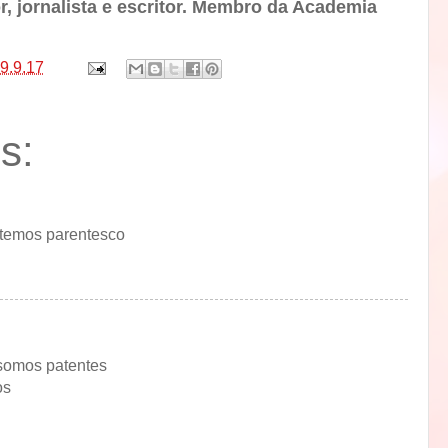
r, jornalista e escritor. Membro da Academia
9.9.17
s:
 temos parentesco
somos patentes
os