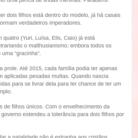
eio uma penca de lindas meninas. Parabéns!
ter dois filhos está dentro do modelo, já há casais
 formam verdadeiros imperadores.
quatro (Yuri, Luísa, Elis, Caio) já está
trariando o malthusianismo; embora todos os
 uma “gracinha”.
a prole. Até 2015, cada família podia ter apenas
am aplicadas pesadas multas. Quando nascia
das para se livrar dela para ter chance de ter um
mplo.
s de filhos únicos. Com o envelhecimento da
 governo estendeu a tolerância para dois filhos por
lar a natalidade não é estranha aos cristãos.