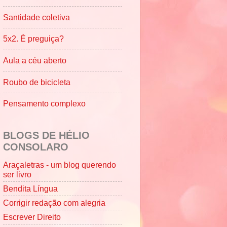
Santidade coletiva
5x2. É preguiça?
Aula a céu aberto
Roubo de bicicleta
Pensamento complexo
BLOGS DE HÉLIO
CONSOLARO
Araçaletras - um blog querendo
ser livro
Bendita Língua
Corrigir redação com alegria
Escrever Direito