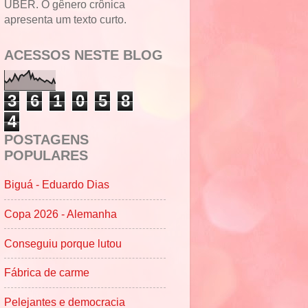
UBER. O gênero crônica
apresenta um texto curto.
ACESSOS NESTE BLOG
3
6
1
0
5
8
4
POSTAGENS
POPULARES
Biguá - Eduardo Dias
Copa 2026 - Alemanha
Conseguiu porque lutou
Fábrica de carme
Pelejantes e democracia