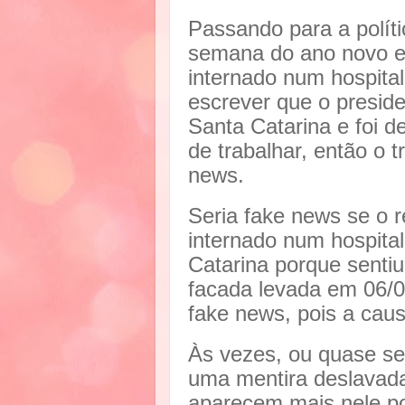
Passando para a polít
semana do ano novo em
internado num hospital,
escrever que o presid
Santa Catarina e foi d
de trabalhar, então o 
news.
Seria fake news se o r
internado num hospital
Catarina porque senti
facada levada em 06/0
fake news, pois a caus
Às vezes, ou quase se
uma mentira deslavada
aparecem mais nele po