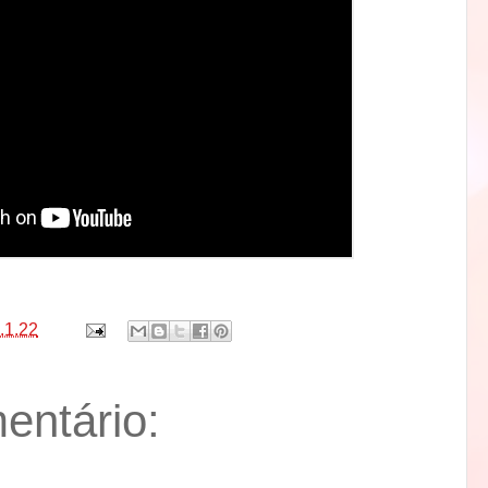
.1.22
ntário: