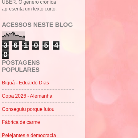
UBER. O gênero crônica
apresenta um texto curto.
ACESSOS NESTE BLOG
3
6
1
0
5
4
0
POSTAGENS
POPULARES
Biguá - Eduardo Dias
Copa 2026 - Alemanha
Conseguiu porque lutou
Fábrica de carme
Pelejantes e democracia