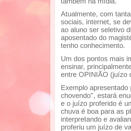
também na mídia.
Atualmente, com tant
sociais, internet, se 
ao aluno ser seletivo
aposentado do magistér
tenho conhecimento.
Um dos pontos mais im
ensinar, principalment
entre OPINIÃO (juízo d
Exemplo apresentado po
chovendo", estará en
e o juízo proferido é u
chuva é boa para as pl
interpretando e avali
proferiu um juízo de va