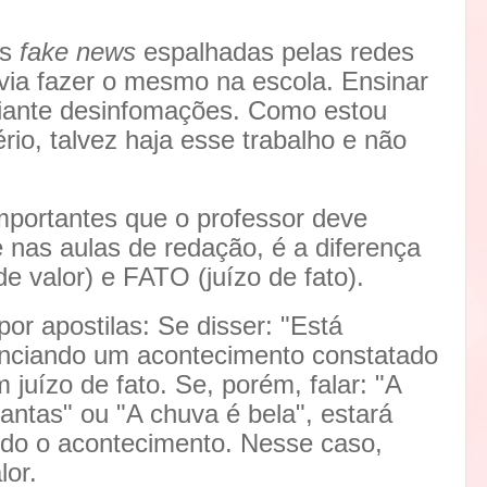
as
fake news
espalhadas pelas redes
devia fazer o mesmo na escola. Ensinar
 diante desinfomações. Como estou
io, talvez haja esse trabalho e não
portantes que o professor deve
e nas aulas de redação, é a diferença
e valor) e FATO (juízo de fato).
r apostilas: Se disser: "Está
unciando um acontecimento constatado
m juízo de fato. Se, porém, falar: "A
antas" ou "A chuva é bela", estará
ando o acontecimento. Nesse caso,
lor.