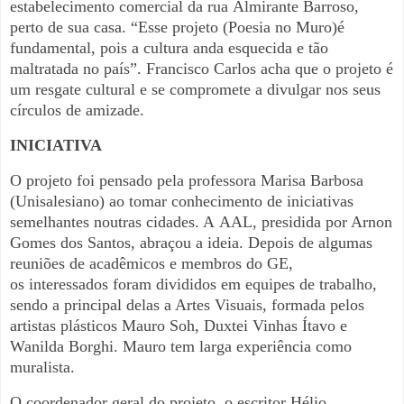
estabelecimento comercial da rua
Almirante Barroso,
perto de sua casa. “Esse projeto (Poesia no Muro)
é
fundamental, pois a cultura anda esquecida e tão
maltratada no p
aís”. Francisco Carlos acha que o projeto é
um resgate cultural e se
compromete a divulgar nos seus
círculos de amizade.
INICIATIVA
O projeto foi pensado pela professora Marisa Barbosa
(Unisalesiano)
ao tomar conhecimento de iniciativas
semelhantes noutras cidades. A
AAL, presidida por Arnon
Gomes dos Santos, abraçou a ideia. Depois
de algumas
reuniões de acadêmicos e membros do GE,
os
interessados foram divididos em equipes de trabalho,
sendo a
principal delas a Artes Visuais, formada pelos
artistas plásticos Mauro
Soh, Duxtei Vinhas Ítavo e
Wanilda Borghi. Mauro tem larga
experiência como
muralista.
O coordenador geral do projeto, o escritor Hélio