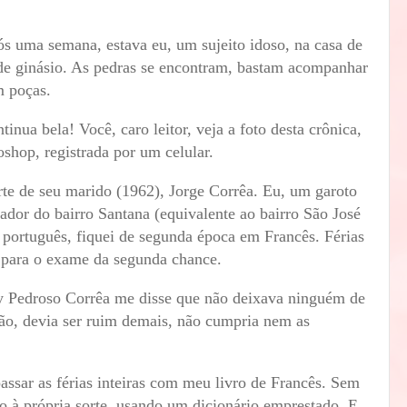
s uma semana, estava eu, um sujeito idoso, na casa de
de ginásio. As pedras se encontram, bastam acompanhar
em poças.
inua bela! Você, caro leitor, veja a foto desta crônica,
hop, registrada por um celular.
rte de seu marido (1962), Jorge Corrêa. Eu, um garoto
ador do bairro Santana (equivalente ao bairro São José
 português, fiquei de segunda época em Francês. Férias
o para o exame da segunda chance.
y Pedroso Corrêa me disse que não deixava ninguém de
ão, devia ser ruim demais, não cumpria nem as
ssar as férias inteiras com meu livro de Francês. Sem
o à própria sorte, usando um dicionário emprestado. E