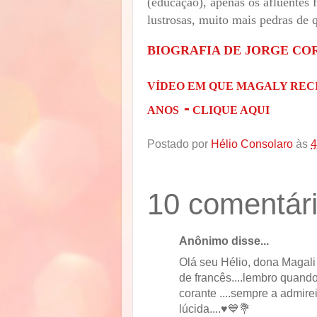
(educação), apenas os afluentes 
lustrosas, muito mais pedras de 
BIOGRAFIA DE JORGE CO
VÍDEO EM QUE MAGALY RECI
-
ANOS
CLIQUE AQUI
Postado por
Hélio Consolaro
às
4
10 comentári
Anônimo disse...
Olá seu Hélio, dona Magali
de francês....lembro quand
corante ....sempre a admirei
lúcida....♥️💙💐