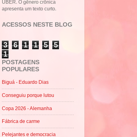
UBER. O gênero crônica
apresenta um texto curto.
ACESSOS NESTE BLOG
3
6
1
1
5
5
1
POSTAGENS
POPULARES
Biguá - Eduardo Dias
Conseguiu porque lutou
Copa 2026 - Alemanha
Fábrica de carme
Pelejantes e democracia