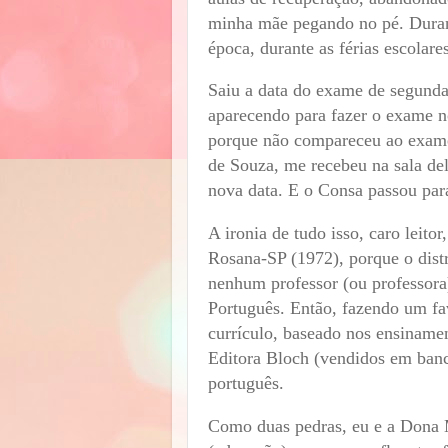
minha mãe pegando no pé.
Duran
época, durante as férias escolare
Saiu a data do exame de segunda 
aparecendo para fazer o exame no
porque não compareceu ao exame.
de Souza, me recebeu na sala de
nova data. E o Consa passou para 
A ironia de tudo isso, caro leito
Rosana-SP (1972), porque o distr
nenhum professor (ou professora) 
Português. Então, fazendo um fav
currículo, baseado nos ensiname
Editora Bloch (vendidos em banc
português.
Como duas pedras, eu e a Dona 