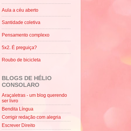
Aula a céu aberto
Santidade coletiva
Pensamento complexo
5x2. É preguiça?
Roubo de bicicleta
BLOGS DE HÉLIO
CONSOLARO
Araçaletras - um blog querendo
ser livro
Bendita Língua
Corrigir redação com alegria
Escrever Direito