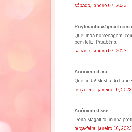
sábado, janeiro 07, 2023
Ruybsantos@gmail.com di
Que linda homenagem, comp
bem feliz. Parabéns.
sábado, janeiro 07, 2023
Anônimo disse...
Que linda! Mestra do franc
terça-feira, janeiro 10, 2023
Anônimo disse...
Dona Magali foi minha profe
terça-feira, janeiro 10, 2023