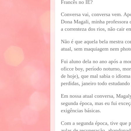
Francês no IE?
Conversa vai, conversa vem. Apó
Dona Magali, minha professora 
a correnteza dos rios, não cair 
Não é que aquela bela mestra cont
atual, sem maquiagem nem photos
Fui aluno dela no ano após a mo
oficce boy, período noturno, mor
de hoje), que mal sabia o idioma
perdidas, janeiro todo estudand
Em nossa atual conversa, Magal
segunda época, mas eu fui exceç
exigências básicas.
Com a segunda época, tive que pa
aulas de recuperação, abandonad