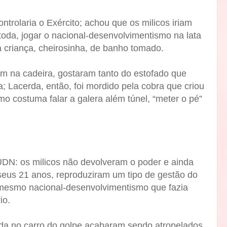
trolaria o Exército; achou que os milicos iriam
 toda, jogar o nacional-desenvolvimentismo na lata
 a criança, cheirosinha, de banho tomado.
am na cadeira, gostaram tanto do estofado que
; Lacerda, então, foi mordido pela cobra que criou
mo costuma falar a galera além túnel, “meter o pé”
UDN: os milicos não devolveram o poder e ainda
 seus 21 anos, reproduziram um tipo de gestão do
mesmo nacional-desenvolvimentismo que fazia
io.
ida no carro do golpe acabaram sendo atropelados