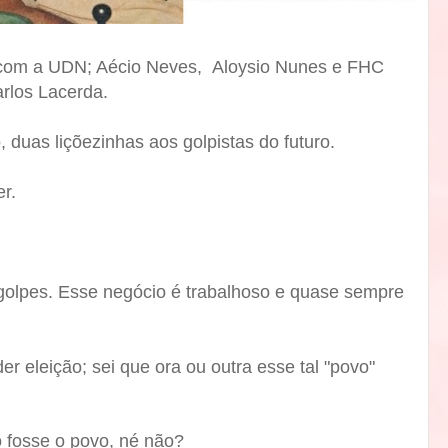
om a UDN; Aécio Neves, Aloysio Nunes e FHC
rlos Lacerda.
, duas liçõezinhas aos golpistas do futuro.
er.
 golpes. Esse negócio é trabalhoso e quase sempre
der eleição; sei que ora ou outra esse tal "povo"
o fosse o povo, né não?