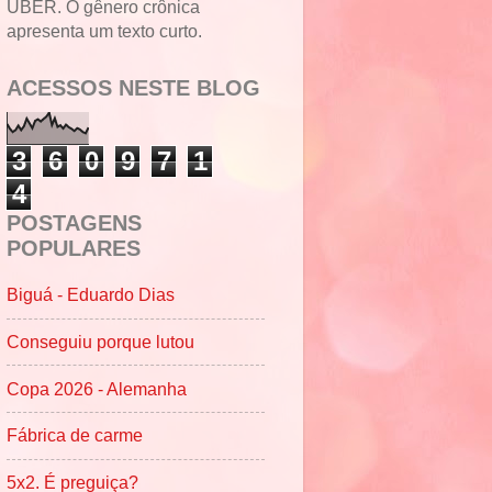
UBER. O gênero crônica
apresenta um texto curto.
ACESSOS NESTE BLOG
3
6
0
9
7
1
4
POSTAGENS
POPULARES
Biguá - Eduardo Dias
Conseguiu porque lutou
Copa 2026 - Alemanha
Fábrica de carme
5x2. É preguiça?