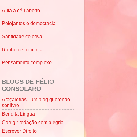
Aula a céu aberto
Pelejantes e democracia
Santidade coletiva
Roubo de bicicleta
Pensamento complexo
BLOGS DE HÉLIO
CONSOLARO
Araçaletras - um blog querendo
ser livro
Bendita Língua
Corrigir redação com alegria
Escrever Direito