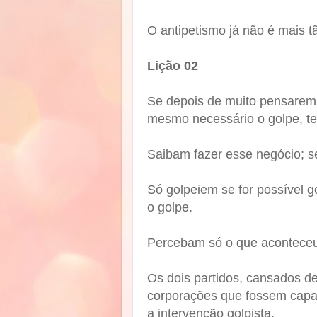
O antipetismo já não é mais 
Lição 02
Se depois de muito pensarem, 
mesmo necessário o golpe, t
Saibam fazer esse negócio; s
Só golpeiem se for possível g
o golpe.
Percebam só o que acontece
Os dois partidos, cansados de
corporações que fossem capaz
a intervenção golpista.